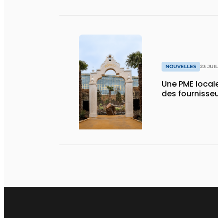
NOUVELLES
23 JUI
Une PME local
des fournisse