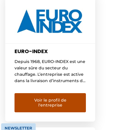
EURO-INDEX
Depuis 1968, EURO-INDEX est une
valeur sûre du secteur du
chauffage. L’entreprise est active
dans la livraison d’instruments de
mesure et d’accessoires de
chauffage pour la sécurité,
l’entretien et la construction
Voir le profil de
l'entreprise
d’installations techniques. Avec
l’émergence des nouvelles
technologies dans les techniques
d’installation et au vu de
NEWSLETTER