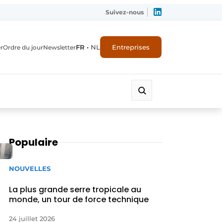
Suivez-nous
FR
•
NL
Entreprises
r
Ordre du jour
Newsletter
Populaire
NOUVELLES
La plus grande serre tropicale au
monde, un tour de force technique
24 juillet 2026