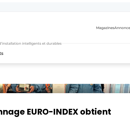
Magazines
Annonce
nstallation intelligents et durables
ts
n
onnage EURO-INDEX obtient