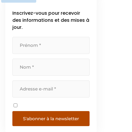
l’importance croissante de la
transition énergétique, EURO-
Inscrivez-vous pour recevoir
INDEX propose un […]
des informations et des mises à
jour.