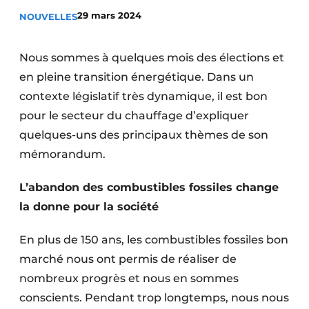
S’inscrire à l’événement
29 mars 2024
NOUVELLES
S’inscrire
Nous sommes à quelques mois des élections et
Termes et conditions
en pleine transition énergétique. Dans un
Video’s
contexte législatif très dynamique, il est bon
pour le secteur du chauffage d’expliquer
quelques-uns des principaux thèmes de son
mémorandum.
L’abandon des combustibles fossiles change
la donne pour la société
En plus de 150 ans, les combustibles fossiles bon
marché nous ont permis de réaliser de
nombreux progrès et nous en sommes
conscients. Pendant trop longtemps, nous nous