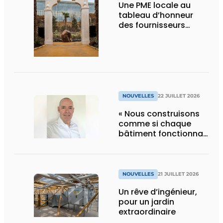
Une PME locale au
tableau d’honneur
des fournisseurs
d’Edenya
NOUVELLES
22 JUILLET 2026
« Nous construisons
comme si chaque
bâtiment fonctionnait
en permanence à
pleine capacité – il
faut que cela change
»
NOUVELLES
21 JUILLET 2026
Un rêve d’ingénieur,
pour un jardin
extraordinaire