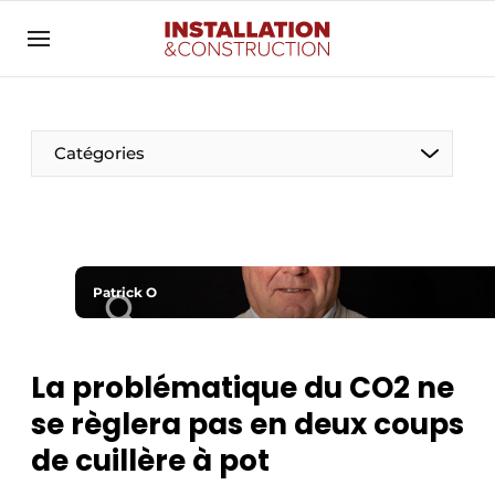
Annoncer
Banner overzicht
Contact
Catégories
Contact direct
Emploi
Enregistrer une offre d’emploi
Entreprises
Patrick O
Merci de votre inscription
S’inscrire
Home
Meest gelezen
Électricité
La problématique du CO2 ne
Newsletter
se règlera pas en deux coups
Photovoltaïques
Podcasts
de cuillère à pot
Smart homes
Privacy / Cookie statement