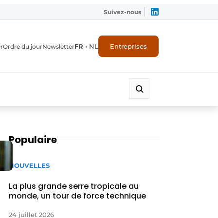
Suivez-nous
FR
•
NL
Entreprises
r
Ordre du jour
Newsletter
Populaire
NOUVELLES
La plus grande serre tropicale au
monde, un tour de force technique
24 juillet 2026