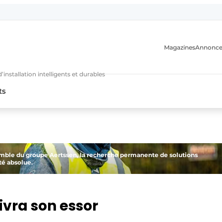
Magazines
Annonce
nstallation intelligents et durables
ts
n
emble du groupe Aertssen, la recherche permanente de solutions
té absolue.
vra son essor