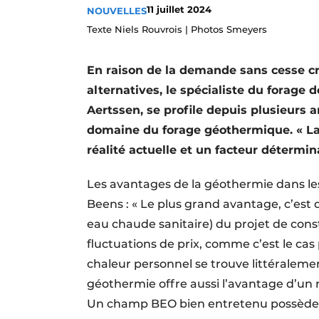
11 juillet 2024
NOUVELLES
S’inscrire à l’événement
Texte Niels Rouvrois | Photos Smeyers
S’inscrire
Termes et conditions
En raison de la demande sans cesse cr
Video’s
alternatives, le spécialiste du forage 
Aertssen, se profile depuis plusieurs
domaine du forage géothermique. « La 
réalité actuelle et un facteur détermin
Les avantages de la géothermie dans les
Beens : « Le plus grand avantage, c’est 
eau chaude sanitaire) du projet de cons
fluctuations de prix, comme c’est le cas 
chaleur personnel se trouve littéralemen
géothermie offre aussi l’avantage d’un 
Un champ BEO bien entretenu possède un