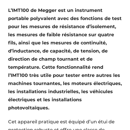
S’inscrire à l’événement
L’IMT100 de Megger est un instrument
S’inscrire
portable polyvalent avec des fonctions de test
Termes et conditions
pour les mesures de résistance d’isolement,
les mesures de faible résistance sur quatre
Video’s
fils, ainsi que les mesures de continuité,
d’inductance, de capacité, de tension, de
direction de champ tournant et de
température. Cette fonctionnalité rend
l’IMT100 très utile pour tester entre autres les
machines tournantes, les moteurs électriques,
les installations industrielles, les véhicules
électriques et les installations
photovoltaïques.
Cet appareil pratique est équipé d’un étui de
protection robuste et offre une classe de