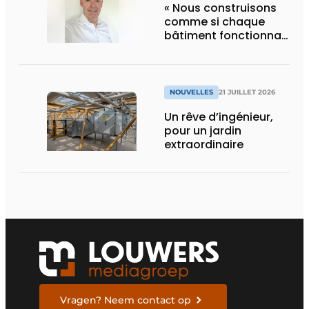
« Nous construisons
comme si chaque
bâtiment fonctionnait
en permanence à
pleine capacité – il
faut que cela change
»
NOUVELLES
21 JUILLET 2026
Un rêve d’ingénieur,
pour un jardin
extraordinaire
Vragen? Neem contact op