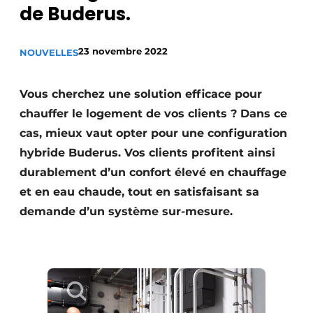
de Buderus.
S’inscrire à l’événement
S’inscrire
23 novembre 2022
NOUVELLES
Termes et conditions
Video’s
Vous cherchez une solution efficace pour
chauffer le logement de vos clients ? Dans ce
cas, mieux vaut opter pour une configuration
hybride Buderus. Vos clients profitent ainsi
durablement d’un confort élevé en chauffage
et en eau chaude, tout en satisfaisant sa
demande d’un système sur-mesure.