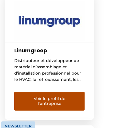
Linumgroep
Distributeur et développeur de
matériel d’assemblage et
d’installation professionnel pour
le HVAC, le refroidissement, les
cuisines collectives et la
construction d’intérieurs, l’horeca
et l’aménagement de magasins,
Voir le profil de
l'entreprise
ainsi que l’intralogistique,
Linumgroep est une valeur sûre
sur le marché européen. Le
Linumgroep est composé de
NEWSLETTER