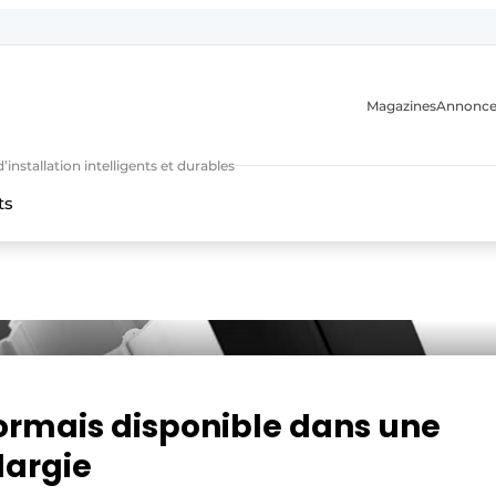
Magazines
Annonce
nstallation intelligents et durables
ts
n
rmais disponible dans une
largie