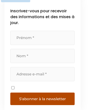
quatre entreprises
complémentaires qui, chacune
Inscrivez-vous pour recevoir
dans sa spécialisation, garantit un
des informations et des mises à
service à […]
jour.