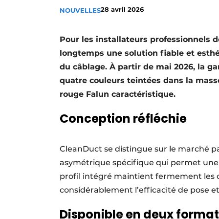
28 avril 2026
NOUVELLES
S’inscrire à l’événement
S’inscrire
Pour les installateurs professionnels 
Termes et conditions
longtemps une solution fiable et esthét
Video’s
du câblage. À partir de mai 2026, la g
quatre couleurs teintées dans la mass
rouge Falun caractéristique.
Conception réfléchie
CleanDuct se distingue sur le marché par
asymétrique spécifique qui permet une i
profil intégré maintient fermement les 
considérablement l’efficacité de pose 
Disponible en deux format