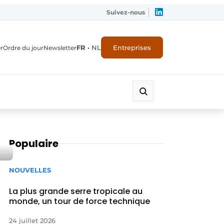
Suivez-nous
FR
•
NL
Entreprises
r
Ordre du jour
Newsletter
Populaire
NOUVELLES
La plus grande serre tropicale au
monde, un tour de force technique
24 juillet 2026