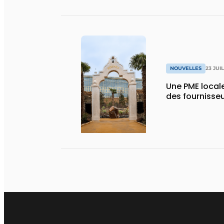
NOUVELLES
23 JUI
Une PME local
des fournisse