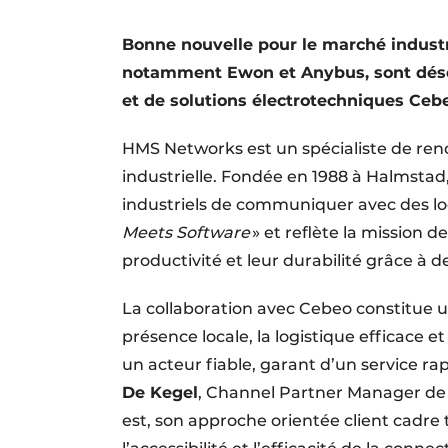
S’inscrire à l’événement
Bonne nouvelle pour le marché industr
S’inscrire
notamment Ewon et Anybus, sont désor
Termes et conditions
et de solutions électrotechniques Ceb
Video’s
HMS Networks est un spécialiste de re
industrielle. Fondée en 1988 à Halmstad
industriels de communiquer avec des log
Meets Software
» et reflète la mission de
productivité et leur durabilité grâce à d
La collaboration avec Cebeo constitue u
présence locale, la logistique efficace 
un acteur fiable, garant d’un service ra
De Kegel
, Channel Partner Manager de 
est, son approche orientée client cadre t