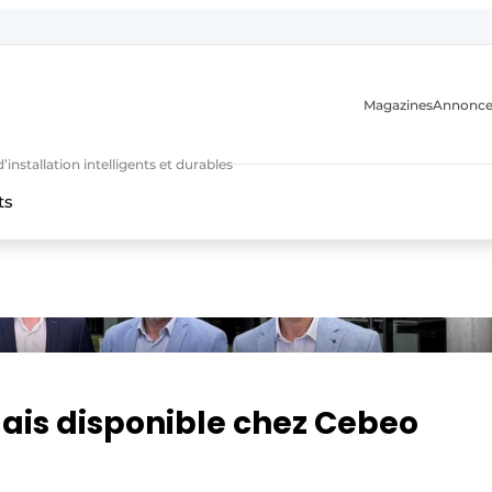
Magazines
Annonce
nstallation intelligents et durables
ts
n
is disponible chez Cebeo