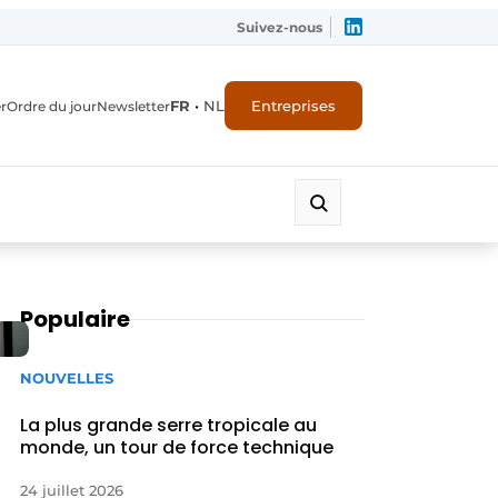
Suivez-nous
FR
•
NL
Entreprises
r
Ordre du jour
Newsletter
Populaire
NOUVELLES
La plus grande serre tropicale au
monde, un tour de force technique
24 juillet 2026