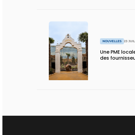
NOUVELLES
23 JUI
Une PME local
des fournisse