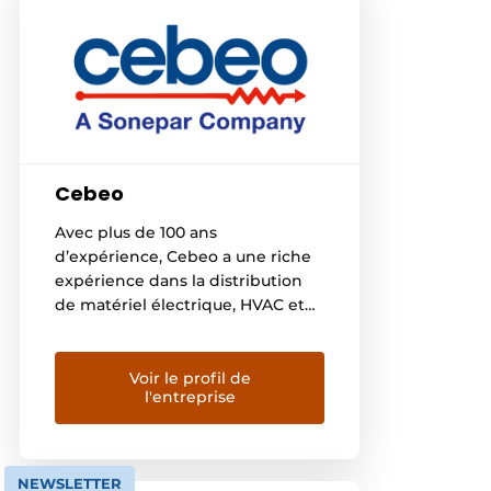
Cebeo
Avec plus de 100 ans
d’expérience, Cebeo a une riche
expérience dans la distribution
de matériel électrique, HVAC et
autres équipements spécialisés
pour les installateurs
professionnels ainsi que pour les
Voir le profil de
l'entreprise
entreprises. Lancé à l’origine à
Courtrai, nous sommes
aujourd’hui le leader du marché
belge et opérons
NEWSLETTER