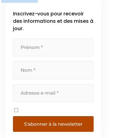
commercialement dans tout le
pays pour les secteurs résidentiel,
Inscrivez-vous pour recevoir
[…]
des informations et des mises à
jour.