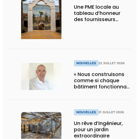
Une PME locale au
tableau d’honneur
des fournisseurs
d’Edenya
NOUVELLES
22 JUILLET 2026
« Nous construisons
comme si chaque
bâtiment fonctionnait
en permanence à
pleine capacité – il
faut que cela change
»
NOUVELLES
21 JUILLET 2026
Un rêve d’ingénieur,
pour un jardin
extraordinaire