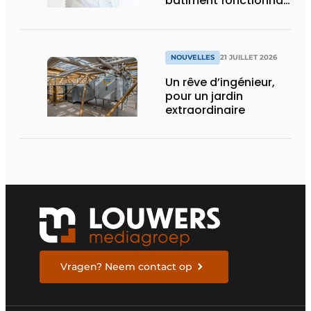
bâtiment fonctionnait
en permanence à
pleine capacité – il
faut que cela change
»
NOUVELLES
21 JUILLET 2026
Un rêve d’ingénieur,
pour un jardin
extraordinaire
Vragen? Neem contact op