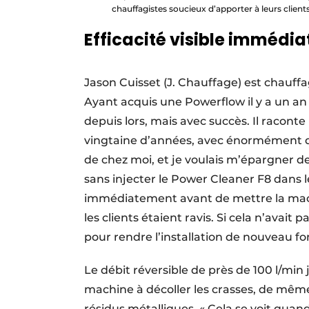
chauffagistes soucieux d’apporter à leurs client
Efficacité visible immédi
Jason Cuisset (J. Chauffage) est chauff
Ayant acquis une Powerflow il y a un an e
depuis lors, mais avec succès. Il raconte l
vingtaine d’années, avec énormément de 
de chez moi, et je voulais m’épargner d
sans injecter le Power Cleaner F8 dans l
immédiatement avant de mettre la mach
les clients étaient ravis. Si cela n’avai
pour rendre l’installation de nouveau ­fo
Le débit réversible de près de 100 l/min 
machine à décoller les crasses, de mêm
résidus métalliques. « Cela se voit quand 