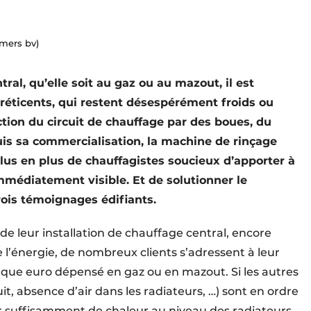
emers bv)
ral, qu’elle soit au gaz ou au mazout, il est
réticents, qui restent désespérément froids ou
ction du circuit de chauffage par des boues, du
uis sa commercialisation, la machine de rinçage
lus en plus de chauffagistes soucieux d’apporter à
immédiatement visible. Et de solutionner le
ois ­témoignages édifiants.
 leur installation de chauffage central, encore
 l’énergie, de nombreux clients s’adressent à leur
aque euro dépensé en gaz ou en mazout. Si les autres
it, absence d’air dans les radiateurs, …) sont en ordre
r suffisamment de chaleur au niveau des radiateurs,