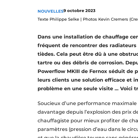
S’inscrire à l’événement
9 octobre 2023
NOUVELLES
S’inscrire
Texte Philippe Selke | Photos Kevin Cremers (Cr
Termes et conditions
Dans une installation de chauffage cent
Video’s
fréquent de rencontrer des radiateurs 
tièdes. Cela peut être dû à une obstru
tartre ou des débris de corrosion. Dep
Powerflow MKIII de Fernox séduit de p
leurs clients une solution efficace et 
problème en une seule visite … Voici tr
Soucieux d’une performance maximale de
davantage depuis l’explosion des prix de
chauffagiste pour mieux profiter de ch
paramètres (pression d’eau dans le circu
et que la chaudière tourne sans génére