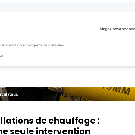
Magazines
Annonce
nstallation intelligents et durables
ts
n
rculateur.
lations de chauffage :
ne seule intervention