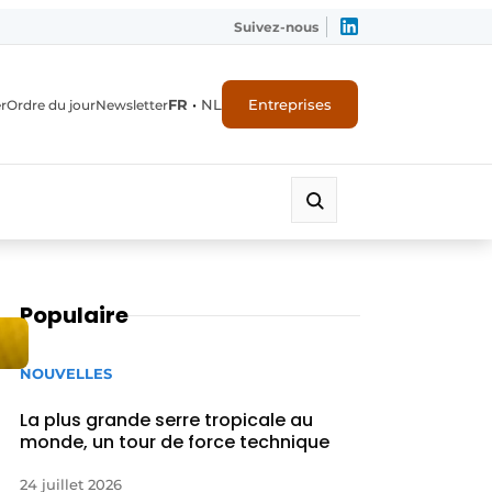
Suivez-nous
FR
•
NL
Entreprises
r
Ordre du jour
Newsletter
Populaire
NOUVELLES
La plus grande serre tropicale au
monde, un tour de force technique
24 juillet 2026