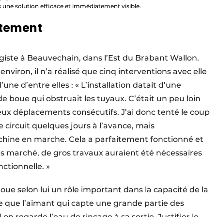
s une solution efficace et immédiatement visible.
atement
agiste à Beauvechain, dans l’Est du Brabant Wallon.
nviron, il n’a réalisé que cinq interventions avec elle
’une d’entre elles : « L’installation datait d’une
boue qui obstruait les tuyaux. C’était un peu loin
eux déplacements consécutifs. J’ai donc tenté le coup
e circuit quelques jours à l’avance, mais
ine en marche. Cela a parfaitement fonctionné et
t pas marché, de gros travaux auraient été nécessaires
nctionnelle. »
joue selon lui un rôle important dans la capacité de la
e que l’aimant qui capte une grande partie des
on regarde l’eau de rinçage à sa sortie. Justifier le