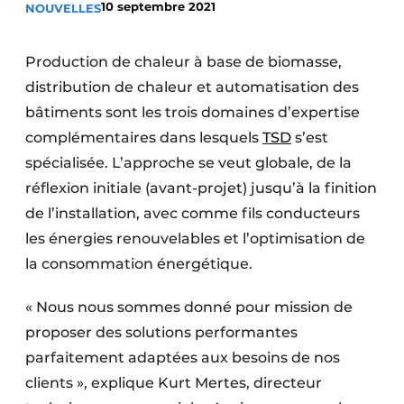
10 septembre 2021
NOUVELLES
S’inscrire à l’événement
S’inscrire
Production de chaleur à base de biomasse,
Termes et conditions
distribution de chaleur et automatisation des
bâtiments sont les trois domaines d’expertise
Video’s
complémentaires dans lesquels
TSD
s’est
spécialisée. L’approche se veut globale, de la
réflexion initiale (avant-projet) jusqu’à la finition
de l’installation, avec comme fils conducteurs
les énergies renouvelables et l’optimisation de
la consommation énergétique.
« Nous nous sommes donné pour mission de
proposer des solutions performantes
parfaitement adaptées aux besoins de nos
clients », explique Kurt Mertes, directeur