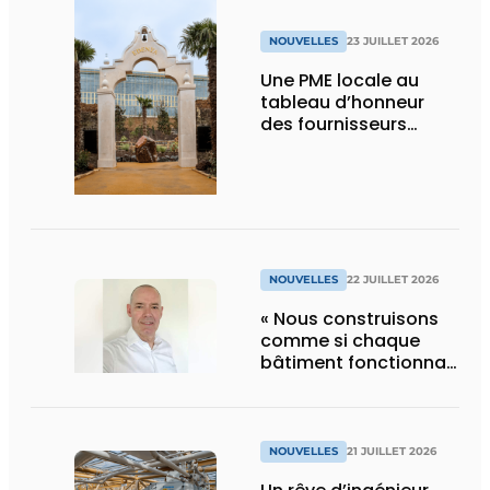
NOUVELLES
23 JUILLET 2026
Une PME locale au
tableau d’honneur
des fournisseurs
d’Edenya
NOUVELLES
22 JUILLET 2026
« Nous construisons
comme si chaque
bâtiment fonctionnait
en permanence à
pleine capacité – il
faut que cela change
»
NOUVELLES
21 JUILLET 2026