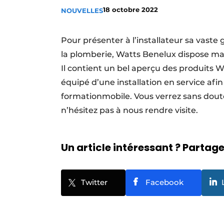
18 octobre 2022
NOUVELLES
S’inscrire à l’événement
S’inscrire
Pour présenter à l’installateur sa vaste
Termes et conditions
la plomberie, Watts Benelux dispose m
Video’s
Il contient un bel aperçu des produits 
équipé d’une installation en service afi
formationmobile. Vous verrez sans dout
n’hésitez pas à nous rendre visite.
Un article intéressant ? Partagez
Twitter
Facebook