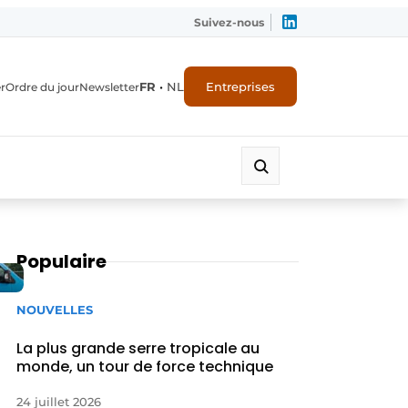
Suivez-nous
FR
•
NL
Entreprises
r
Ordre du jour
Newsletter
Populaire
NOUVELLES
La plus grande serre tropicale au
monde, un tour de force technique
24 juillet 2026