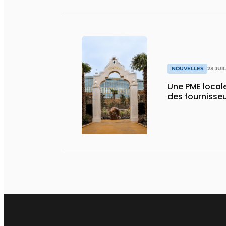
NOUVELLES
23 JUI
Une PME local
des fournisse