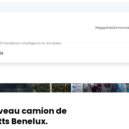
Magazines
Annonce
nstallation intelligents et durables
ts
n
uveau camion de
ts Benelux.