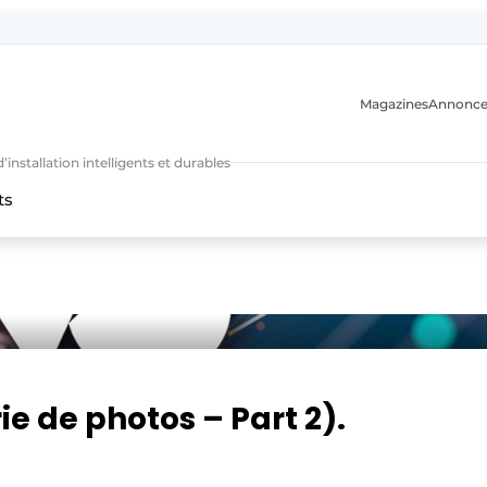
Magazines
Annonce
nstallation intelligents et durables
ts
n
rie de photos – Part 2).