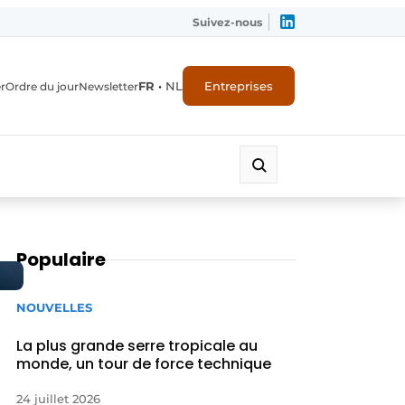
Suivez-nous
FR
•
NL
Entreprises
r
Ordre du jour
Newsletter
Populaire
NOUVELLES
La plus grande serre tropicale au
monde, un tour de force technique
24 juillet 2026