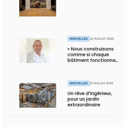
d’Edenya
NOUVELLES
22 JUILLET 2026
« Nous construisons
comme si chaque
bâtiment fonctionnait
en permanence à
pleine capacité – il
faut que cela change
»
NOUVELLES
21 JUILLET 2026
Un rêve d’ingénieur,
pour un jardin
extraordinaire