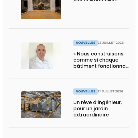
d’Edenya
NOUVELLES
22 JUILLET 2026
« Nous construisons
comme si chaque
bâtiment fonctionnait
en permanence à
pleine capacité – il
faut que cela change
»
NOUVELLES
21 JUILLET 2026
Un rêve d’ingénieur,
pour un jardin
extraordinaire