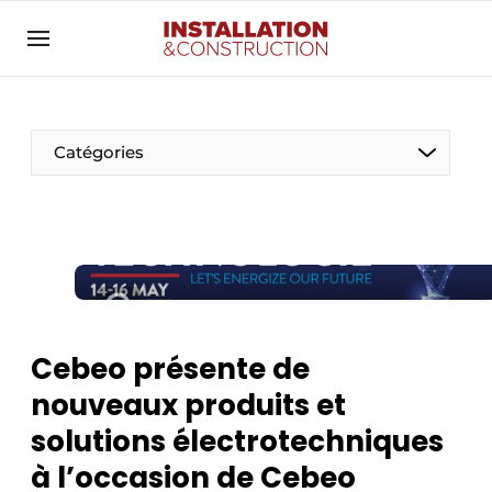
Annoncer
Banner overzicht
Contact
Catégories
Contact direct
Emploi
Enregistrer une offre d’emploi
Entreprises
Merci de votre inscription
S’inscrire
Home
Cebeo présente de
Meest gelezen
Électricité
nouveaux produits et
Newsletter
Photovoltaïques
solutions électrotechniques
Podcasts
à l’occasion de Cebeo
Smart homes
Privacy / Cookie statement