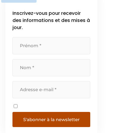
l’importance croissante de la
transition énergétique, EURO-
Inscrivez-vous pour recevoir
INDEX propose un […]
des informations et des mises à
jour.