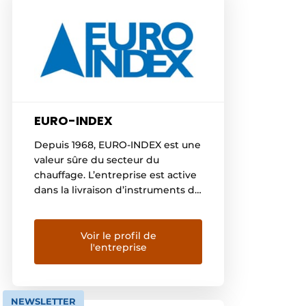
EURO-INDEX
Depuis 1968, EURO-INDEX est une
valeur sûre du secteur du
chauffage. L’entreprise est active
dans la livraison d’instruments de
mesure et d’accessoires de
chauffage pour la sécurité,
l’entretien et la construction
Voir le profil de
l'entreprise
d’installations techniques. Avec
l’émergence des nouvelles
technologies dans les techniques
d’installation et au vu de
NEWSLETTER