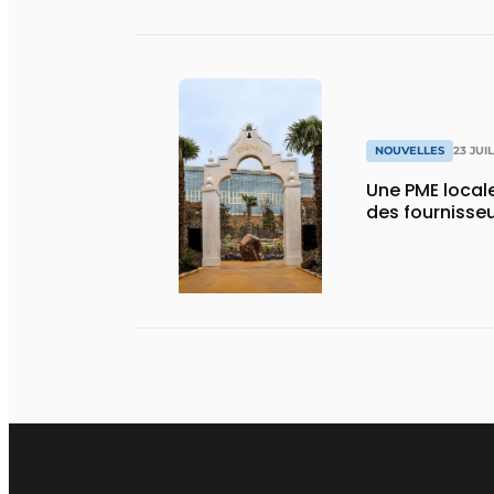
NOUVELLES
23 JUI
Une PME local
des fournisse