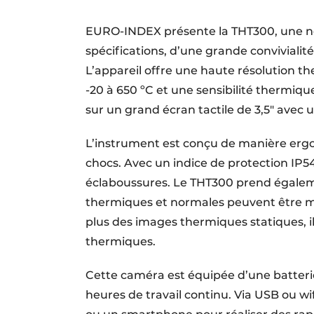
S’inscrire à l’événement
EURO-INDEX présente la THT300, une n
S’inscrire
spécifications, d’une grande convivialité
Termes et conditions
L’appareil offre une haute résolution t
Video’s
-20 à 650 ºC et une sensibilité thermiq
sur un grand écran tactile de 3,5″ avec
L’instrument est conçu de manière ergon
chocs. Avec un indice de protection IP
éclaboussures. Le THT300 prend égalem
thermiques et normales peuvent être méla
plus des images thermiques statiques, il
thermiques.
Cette caméra est équipée d’une batterie
heures de travail continu. Via USB ou wi