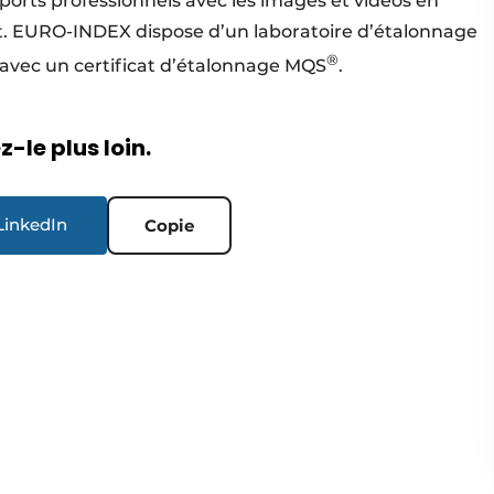
orts professionnels avec les images et vidéos en
atuit. EURO-INDEX dispose d’un laboratoire d’étalonnage
®
r avec un certificat d’étalonnage MQS
.
-le plus loin.
LinkedIn
Copie