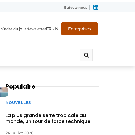
Suivez-nous
FR
•
NL
Entreprises
r
Ordre du jour
Newsletter
Populaire
NOUVELLES
La plus grande serre tropicale au
monde, un tour de force technique
24 juillet 2026