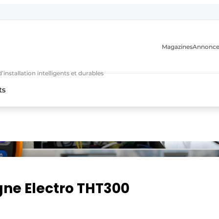
Magazines
Annonce
nstallation intelligents et durables
ts
n
ne Electro THT300