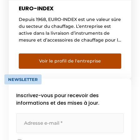
EURO-INDEX
Depuis 1968, EURO-INDEX est une valeur sûre
du secteur du chauffage. L’entreprise est
active dans la livraison d’instruments de
mesure et d’accessoires de chauffage pour la
sécurité, l’entretien et la construction
d’installations techniques. Avec l’émergence
des nouvelles technologies dans les
Voir le profil de l'entreprise
techniques d’installation et au vu de
l’importance croissante de la transition
NEWSLETTER
énergétique, EURO-INDEX propose un […]
Inscrivez-vous pour recevoir des
informations et des mises à jour.