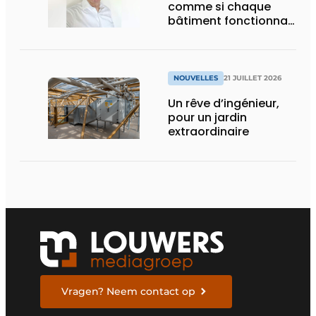
comme si chaque
bâtiment fonctionnait
en permanence à
pleine capacité – il
faut que cela change
»
NOUVELLES
21 JUILLET 2026
Un rêve d’ingénieur,
pour un jardin
extraordinaire
Vragen? Neem contact op