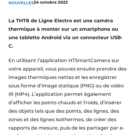
24 octobre 2022
NOUVELLES
S’inscrire à l’événement
S’inscrire
La THT8 de Ligne Electro est une caméra
Termes et conditions
thermique à monter sur un smartphone ou
une tablette Android via un connecteur USB-
Video’s
C.
En utilisant l’application HTSmartCamera sur
votre appareil, vous pouvez ensuite prendre des
images thermiques nettes et les enregistrer
sous forme d’image statique (PNG) ou de vidéo
IR (MP4). L’application permet également
d’afficher les points chauds et froids, d’insérer
des objets tels que des points, des lignes, des
zones et des lignes isothermes, de créer des
rapports de mesure, puis de les partager par e-