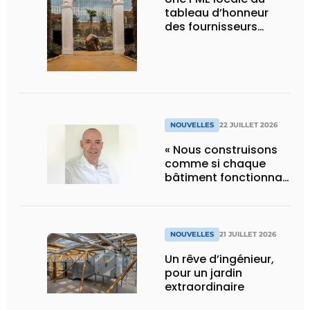
tableau d’honneur
des fournisseurs
d’Edenya
NOUVELLES
22 JUILLET 2026
« Nous construisons
comme si chaque
bâtiment fonctionnait
en permanence à
pleine capacité – il
faut que cela change
»
NOUVELLES
21 JUILLET 2026
Un rêve d’ingénieur,
pour un jardin
extraordinaire