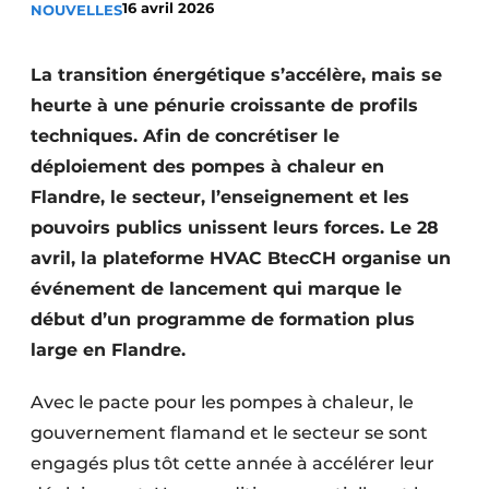
16 avril 2026
NOUVELLES
S’inscrire à l’événement
S’inscrire
La transition énergétique s’accélère, mais se
Termes et conditions
heurte à une pénurie croissante de profils
techniques. Afin de concrétiser le
Video’s
déploiement des pompes à chaleur en
Flandre, le secteur, l’enseignement et les
pouvoirs publics unissent leurs forces. Le 28
avril, la plateforme HVAC BtecCH organise un
événement de lancement qui marque le
début d’un programme de formation plus
large en Flandre.
Avec le pacte pour les pompes à chaleur, le
gouvernement flamand et le secteur se sont
engagés plus tôt cette année à accélérer leur