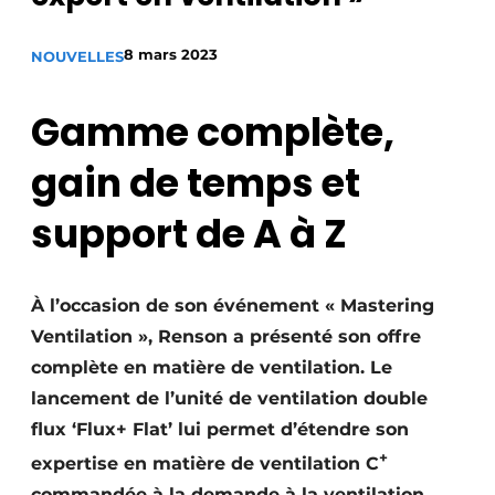
S’inscrire à l’événement
8 mars 2023
NOUVELLES
S’inscrire
Termes et conditions
Gamme complète,
Video’s
gain de temps et
support de A à Z
À l’occasion de son événement « Mastering
Ventilation », Renson a présenté son offre
complète en matière de ventilation. Le
lancement de l’unité de ventilation double
flux ‘Flux+ Flat’ lui permet d’étendre son
+
expertise en matière de ventilation C
commandée à la demande à la ventilation