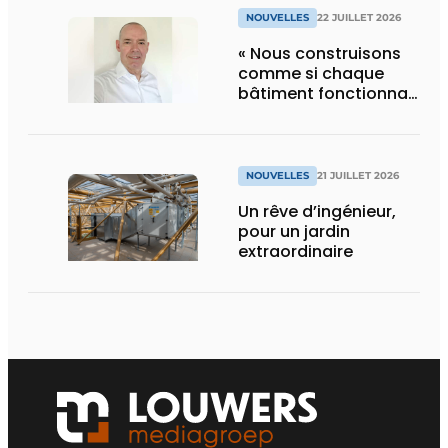
NOUVELLES
22 JUILLET 2026
« Nous construisons
comme si chaque
bâtiment fonctionnait
en permanence à
pleine capacité – il
faut que cela change
»
NOUVELLES
21 JUILLET 2026
Un rêve d’ingénieur,
pour un jardin
extraordinaire