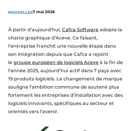
S’inscrire à l’événement
7 mai 2026
NOUVELLES
S’inscrire
Termes et conditions
À partir d’aujourd’hui,
Cafca Software
adopte la
Video’s
charte graphique d’Aceve. Ce faisant,
l’entreprise franchit une nouvelle étape dans
son intégration depuis que Cafca a rejoint
le
groupe européen de logiciels Aceve
à la fin de
l’année 2025, aujourd’hui actif dans 7 pays avec
19 produits logiciels. Le changement de marque
souligne l’ambition commune de soutenir plus
fortement les entreprises d’installation avec des
logiciels innovants, spécifiques au secteur et
orientés vers l’avenir.