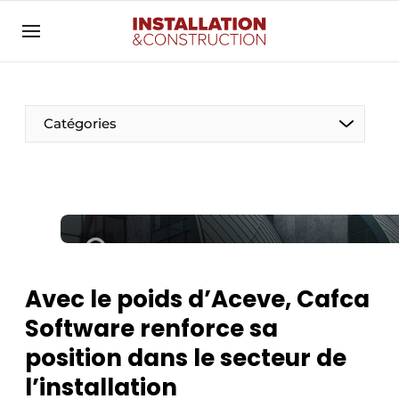
Annoncer
Banner overzicht
Contact
Catégories
Contact direct
Emploi
Enregistrer une offre d’emploi
Entreprises
Merci de votre inscription
S’inscrire
Home
Avec le poids d’Aceve, Cafca
Meest gelezen
Électricité
Software renforce sa
Newsletter
Photovoltaïques
position dans le secteur de
Podcasts
l’installation
Smart homes
Privacy / Cookie statement