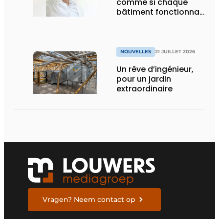
comme si chaque
bâtiment fonctionnait
en permanence à
pleine capacité – il
faut que cela change
»
NOUVELLES
21 JUILLET 2026
Un rêve d’ingénieur,
pour un jardin
extraordinaire
Vragen? Neem contact op