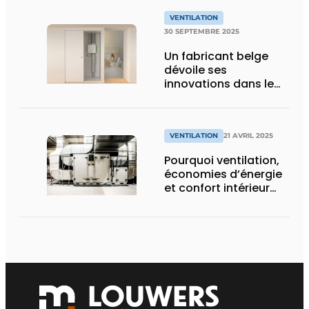
VENTILATION
30 SEPTEMBRE 2025
Un fabricant belge
dévoile ses
innovations dans le
domaine de la
ventilation lors de
l’Install Day
VENTILATION
21 AVRIL 2025
Pourquoi ventilation,
économies d’énergie
et confort intérieur
font bon ménage