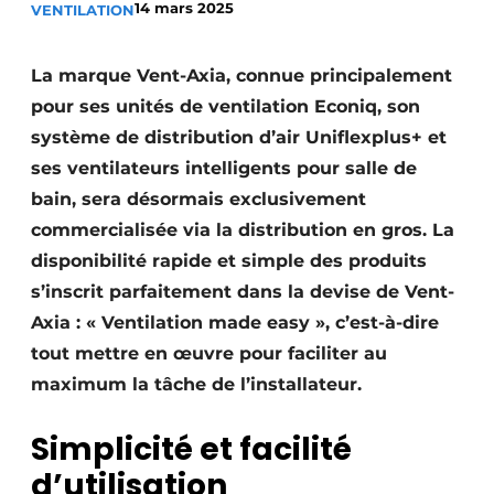
14 mars 2025
VENTILATION
S’inscrire à l’événement
S’inscrire
La marque Vent-Axia, connue principalement
Termes et conditions
pour ses unités de ventilation Econiq, son
système de distribution d’air Uniflexplus+ et
Video’s
ses ventilateurs intelligents pour salle de
bain, sera désormais exclusivement
commercialisée via la distribution en gros. La
disponibilité rapide et simple des produits
s’inscrit parfaitement dans la devise de Vent-
Axia : « Ventilation made easy », c’est-à-dire
tout mettre en œuvre pour faciliter au
maximum la tâche de l’installateur.
Simplicité et facilité
d’utilisation