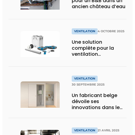
pour un B&B dans un
ancien château d’eau
VENTILATION
4 OCTOBRE 2025
Une solution
complète pour la
ventilation
résidentielle pour tous
les professionnels
VENTILATION
30 SEPTEMBRE 2025
Un fabricant belge
dévoile ses
innovations dans le
domaine de la
ventilation lors de
l’Install Day
VENTILATION
21 AVRIL 2025