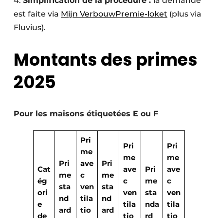
4.
Simplification de la procédure :
la demande
est faite via
Mijn VerbouwPremie-loket
(plus via
Fluvius).
Montants des primes
2025
Pour les maisons étiquetées E ou F
Pri
Pri
Pri
me
me
me
Pri
ave
Pri
Cat
ave
Pri
ave
me
c
me
ég
c
me
c
sta
ven
sta
ori
ven
sta
ven
nd
tila
nd
e
tila
nda
tila
ard
tio
ard
de
tio
rd
tio