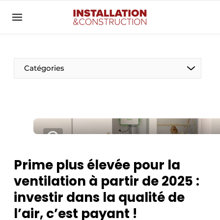
Annoncer
Banner overzicht
Contact
Catégories
Contact direct
Emploi
Enregistrer une offre d’emploi
Entreprises
Merci de votre inscription
S’inscrire
Home
Prime plus élevée pour la
Meest gelezen
Électricité
ventilation à partir de 2025 :
Newsletter
Photovoltaïques
investir dans la qualité de
Podcasts
l’air, c’est payant !
Smart homes
Privacy / Cookie statement