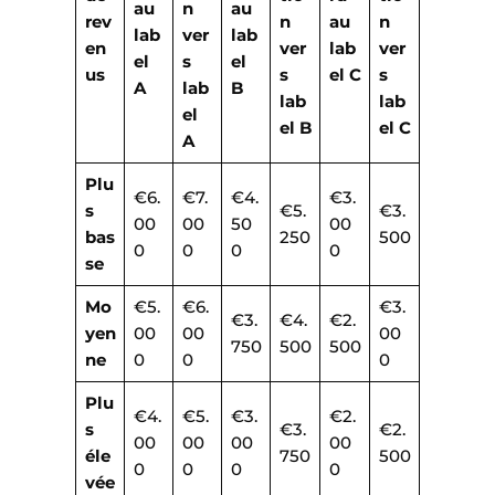
au
n
au
rev
n
au
n
lab
ver
lab
en
ver
lab
ver
el
s
el
us
s
el C
s
A
lab
B
lab
lab
el
el B
el C
A
Plu
€6.
€7.
€4.
€3.
s
€5.
€3.
00
00
50
00
bas
250
500
0
0
0
0
se
Mo
€5.
€6.
€3.
€3.
€4.
€2.
yen
00
00
00
750
500
500
ne
0
0
0
Plu
€4.
€5.
€3.
€2.
s
€3.
€2.
00
00
00
00
éle
750
500
0
0
0
0
vée