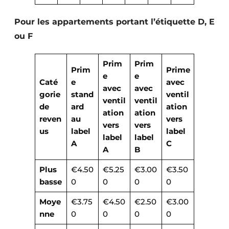
Pour les appartements portant l’étiquette D, E
ou F
Prim
Prim
Prim
Prime
e
e
Caté
e
avec
avec
avec
gorie
stand
ventil
ventil
ventil
de
ard
ation
ation
ation
reven
au
vers
vers
vers
us
label
label
label
label
A
C
A
B
Plus
€4.50
€5.25
€3.00
€3.50
basse
0
0
0
0
Moye
€3.75
€4.50
€2.50
€3.00
nne
0
0
0
0