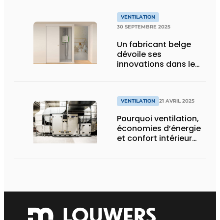
VENTILATION
30 SEPTEMBRE 2025
Un fabricant belge
dévoile ses
innovations dans le
domaine de la
ventilation lors de
l’Install Day
VENTILATION
21 AVRIL 2025
Pourquoi ventilation,
économies d’énergie
et confort intérieur
font bon ménage