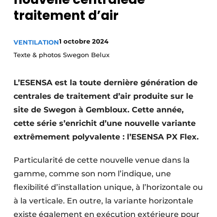
S’inscrire à l’événement
traitement d’air
S’inscrire
1 octobre 2024
VENTILATION
Termes et conditions
Texte & photos Swegon Belux
Video’s
L’ESENSA est la toute dernière génération de
centrales de traitement d’air produite sur le
site de Swegon à Gembloux. Cette année,
cette série s’enrichit d’une nouvelle variante
extrêmement polyvalente : l’ESENSA PX Flex.
Particularité de cette nouvelle venue dans la
gamme, comme son nom l’indique, une
flexibilité d’installation unique, à l’horizontale ou
à la verticale. En outre, la variante horizontale
existe également en exécution extérieure pour