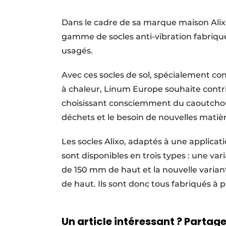
S’inscrire à l’événement
Dans le cadre de sa marque maison Alix
S’inscrire
gamme de socles anti-vibration fabriqué
Termes et conditions
usagés.
Video’s
Avec ces socles de sol, spécialement co
à chaleur, Linum Europe souhaite contri
choisissant consciemment du caoutchouc
déchets et le besoin de nouvelles matiè
Les socles Alixo, adaptés à une applicati
sont disponibles en trois types : une v
de 150 mm de haut et la nouvelle vari
de haut. Ils sont donc tous fabriqués à 
Un article intéressant ? Partagez