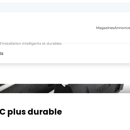
Magazines
Annonce
nstallation intelligents et durables
ts
n
C plus durable