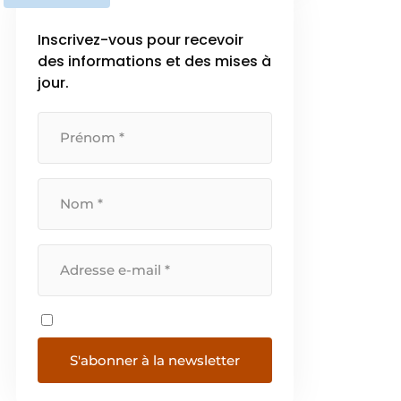
quatre entreprises
complémentaires qui, chacune
Inscrivez-vous pour recevoir
dans sa spécialisation, garantit un
des informations et des mises à
service à […]
jour.