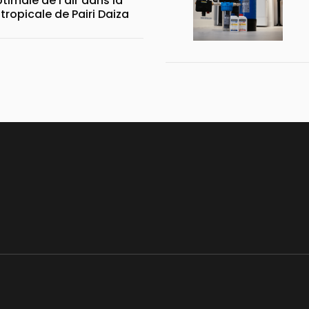
 de l’air dans la
nouvelle serre tropicale de Pairi Daiza