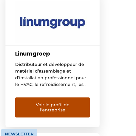
Linumgroep
Distributeur et développeur de
matériel d’assemblage et
d’installation professionnel pour
le HVAC, le refroidissement, les
cuisines collectives et la
construction d’intérieurs, l’horeca
et l’aménagement de magasins,
Voir le profil de
l'entreprise
ainsi que l’intralogistique,
Linumgroep est une valeur sûre
sur le marché européen. Le
Linumgroep est composé de
NEWSLETTER