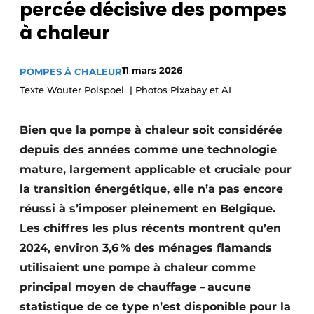
percée décisive des pompes
S’inscrire à l’événement
à chaleur
S’inscrire
Termes et conditions
11 mars 2026
POMPES À CHALEUR
Video’s
Texte Wouter Polspoel | Photos Pixabay et AI
Bien que la pompe à chaleur soit considérée
depuis des années comme une technologie
mature, largement applicable et cruciale pour
la transition énergétique, elle n’a pas encore
réussi à s’imposer pleinement en Belgique.
Les chiffres les plus récents montrent qu’en
2024, environ 3,6 % des ménages flamands
utilisaient une pompe à chaleur comme
principal moyen de chauffage – aucune
statistique de ce type n’est disponible pour la