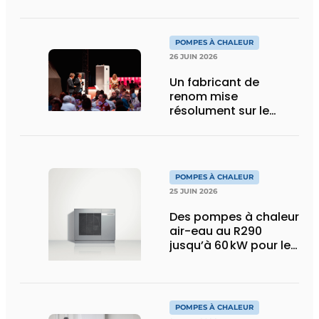
traitement de l’eau
reconnues pour les
systèmes de
POMPES À CHALEUR
chauffage pilotés par
26 JUIN 2026
pompe à chaleur
Un fabricant de
renom mise
résolument sur le
R290 pour ses
pompes à chaleur
POMPES À CHALEUR
25 JUIN 2026
Des pompes à chaleur
air-eau au R290
jusqu’à 60 kW pour le
marché tertiaire
POMPES À CHALEUR