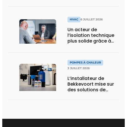
de l’air dans la
nouvelle serre
tropicale de Pairi
Daiza
HVAC
6 JUILLET 2026
Un acteur de
l’isolation technique
plus solide grâce à
une intégration
POMPES À CHALEUR
3 JUILLET 2026
L’installateur de
Bekkevoort mise sur
des solutions de
traitement de l’eau
reconnues pour les
systèmes de
chauffage pilotés par
pompe à chaleur