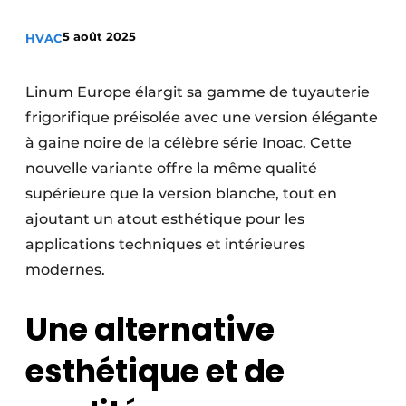
S’inscrire à l’événement
5 août 2025
HVAC
S’inscrire
Termes et conditions
Linum Europe élargit sa gamme de tuyauterie
Video’s
frigorifique préisolée avec une version élégante
à gaine noire de la célèbre série Inoac. Cette
nouvelle variante offre la même qualité
supérieure que la version blanche, tout en
ajoutant un atout esthétique pour les
applications techniques et intérieures
modernes.
Une alternative
esthétique et de