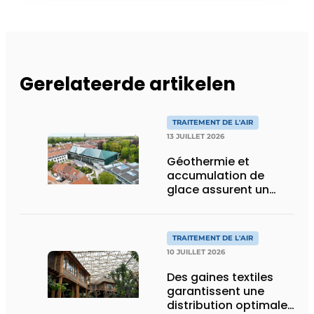
Gerelateerde artikelen
TRAITEMENT DE L'AIR
13 JUILLET 2026
Géothermie et
accumulation de
glace assurent un
climat intérieur idéal
pour les œuvres d’art
et les visiteurs de
TRAITEMENT DE L'AIR
BRUSK Bruges
10 JUILLET 2026
Des gaines textiles
garantissent une
distribution optimale