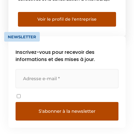
l’horeca et l’aménagement de magasins,
ainsi que l’intralogistique, Linumgroep est
une valeur sûre sur le marché européen. Le
Voir le profil de l'entreprise
Linumgroep est composé de quatre
entreprises complémentaires qui, chacune
NEWSLETTER
dans sa spécialisation, garantit un service à
[…]
Inscrivez-vous pour recevoir des
informations et des mises à jour.