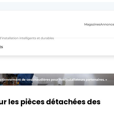
Magazines
Annonce
nstallation intelligents et durables
ts
n
onctionnement de ces chaudières pour nos installateurs partenaires. »
 les pièces détachées des