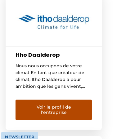
Itho Daalderop
Nous nous occupons de votre
climat En tant que créateur de
climat, Itho Daalderop a pour
ambition que les gens vivent,
travaillent et jouent plus
agréablement grâce à des
solutions écologiques. Nos
Voir le profil de
l'entreprise
produits de qualité forment un
concept global durable pour le
chauffage, le refroidissement,
l’eau chaude et la ventilation.
NEWSLETTER