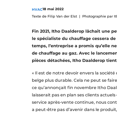
S’inscrire à l’événement
18 mai 2022
HVAC
S’inscrire
Texte de Filip Van der Elst
Photographie par I
Termes et conditions
Fin 2021, Itho Daalderop lâchait une 
Video’s
le spécialiste du chauffage cessera d
temps, l’entreprise a promis qu’elle ne
de chauffage au gaz. Avec le lancemen
pièces détachées, Itho Daalderop tien
« Il est de notre devoir envers la socié
belge plus durable. Cela ne peut se faire
ce qu’annonçait fin novembre Itho Daal
laisserait pas en plan ses clients actue
service après-vente continue, nous cont
a peut-être pas d’avenir dans le produit,