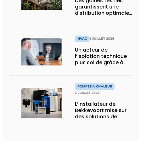
Des gaines textiles
garantissent une
distribution optimale
de l’air dans la
nouvelle serre
tropicale de Pairi
Daiza
HVAC
6 JUILLET 2026
Un acteur de
l’isolation technique
plus solide grâce à
une intégration
POMPES À CHALEUR
3 JUILLET 2026
L’installateur de
Bekkevoort mise sur
des solutions de
traitement de l’eau
reconnues pour les
systèmes de