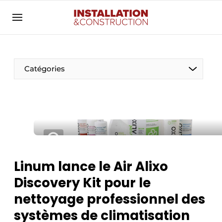
Annoncer
Banner overzicht
Contact
Catégories
Contact direct
Emploi
Enregistrer une offre d’emploi
Entreprises
Merci de votre inscription
S’inscrire
Home
Linum lance le Air Alixo
Meest gelezen
Électricité
Discovery Kit pour le
Newsletter
Photovoltaïques
nettoyage professionnel des
Podcasts
systèmes de climatisation
Smart homes
Privacy / Cookie statement