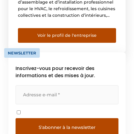
d’assemblage et d’installation professionnel
pour le HVAC, le refroidissement, les cuisines
collectives et la construction d’intérieurs,
l’horeca et l’aménagement de magasins,
ainsi que l’intralogistique, Linumgroep est
une valeur sûre sur le marché européen. Le
Voir le profil de l'entreprise
Linumgroep est composé de quatre
entreprises complémentaires qui, chacune
NEWSLETTER
dans sa spécialisation, garantit un service à
[…]
Inscrivez-vous pour recevoir des
informations et des mises à jour.