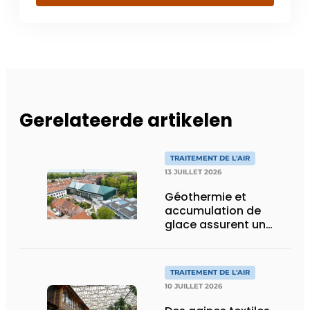
Gerelateerde artikelen
TRAITEMENT DE L'AIR
13 JUILLET 2026
Géothermie et
accumulation de
glace assurent un
climat intérieur idéal
pour les œuvres d’art
et les visiteurs de
TRAITEMENT DE L'AIR
BRUSK Bruges
10 JUILLET 2026