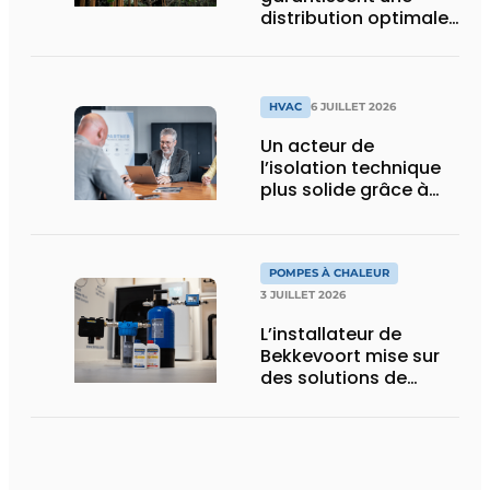
distribution optimale
de l’air dans la
nouvelle serre
tropicale de Pairi
Daiza
HVAC
6 JUILLET 2026
Un acteur de
l’isolation technique
plus solide grâce à
une intégration
POMPES À CHALEUR
3 JUILLET 2026
L’installateur de
Bekkevoort mise sur
des solutions de
traitement de l’eau
reconnues pour les
systèmes de
chauffage pilotés par
pompe à chaleur