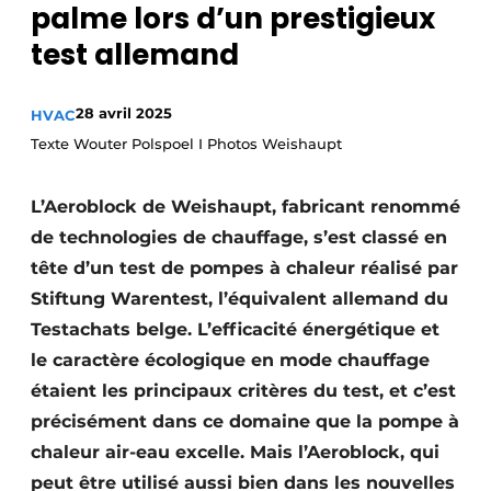
palme lors d’un prestigieux
S’inscrire à l’événement
test allemand
S’inscrire
Termes et conditions
28 avril 2025
HVAC
Video’s
Texte Wouter Polspoel I Photos Weishaupt
L’Aeroblock de Weishaupt, fabricant renommé
de technologies de chauffage, s’est classé en
tête d’un test de pompes à chaleur réalisé par
Stiftung Warentest, l’équivalent allemand du
Testachats belge. L’efficacité énergétique et
le caractère écologique en mode chauffage
étaient les principaux critères du test, et c’est
précisément dans ce domaine que la pompe à
chaleur air-eau excelle. Mais l’Aeroblock, qui
peut être utilisé aussi bien dans les nouvelles