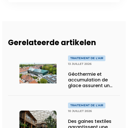
Gerelateerde artikelen
TRAITEMENT DE L'AIR
13 JUILLET 2026
Géothermie et
accumulation de
glace assurent un
climat intérieur idéal
pour les œuvres d’art
et les visiteurs de
TRAITEMENT DE L'AIR
BRUSK Bruges
10 JUILLET 2026
Des gaines textiles
garantissent une