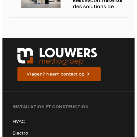
Bekkevoort mise sur
des solutions de
traitement de l’eau
reconnues pour les
systèmes de
chauffage pilotés par
pompe à chaleur
Vragen? Neem contact op
INSTALLATION ET CONSTRUCTION
HVAC
Electro