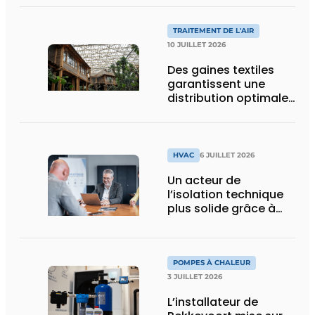
pour les œuvres d’art
et les visiteurs de
TRAITEMENT DE L'AIR
BRUSK Bruges
10 JUILLET 2026
Des gaines textiles
garantissent une
distribution optimale
de l’air dans la
nouvelle serre
tropicale de Pairi
Daiza
HVAC
6 JUILLET 2026
Un acteur de
l’isolation technique
plus solide grâce à
une intégration
POMPES À CHALEUR
3 JUILLET 2026
L’installateur de