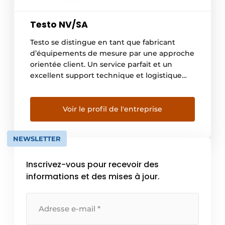
Testo NV/SA
Testo se distingue en tant que fabricant
d’équipements de mesure par une approche
orientée client. Un service parfait et un
excellent support technique et logistique
font de Testo un partenaire fiable. En
utilisant exclusivement des matériaux et une
technologie de haute qualité, nos
Voir le profil de l'entreprise
équipements de mesure sont
particulièrement précis et robustes. Saviez-
NEWSLETTER
vous d’ailleurs que Testo […]
Inscrivez-vous pour recevoir des
informations et des mises à jour.