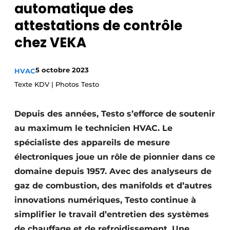
automatique des
S’inscrire à l’événement
attestations de contrôle
S’inscrire
chez VEKA
Termes et conditions
Video’s
5 octobre 2023
HVAC
Texte KDV | Photos Testo
Depuis des années, Testo s’efforce de soutenir
au maximum le technicien HVAC. Le
spécialiste des appareils de mesure
électroniques joue un rôle de pionnier dans ce
domaine depuis 1957. Avec des analyseurs de
gaz de combustion, des manifolds et d’autres
innovations numériques, Testo continue à
simplifier le travail d’entretien des systèmes
de chauffage et de refroidissement. Une