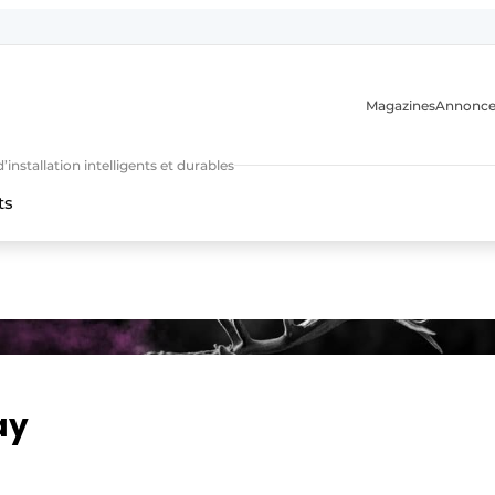
Magazines
Annonce
nstallation intelligents et durables
ts
n
ay