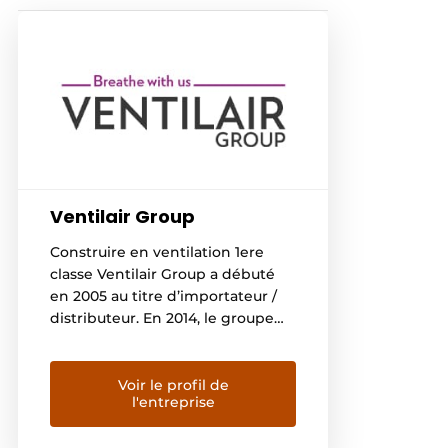
Ventilair Group
Construire en ventilation 1ere
classe Ventilair Group a débuté
en 2005 au titre d’importateur /
distributeur. En 2014, le groupe
est implanté en Belgique, France,
Allemagne et aux Pays-Bas. Non
seulement Ventilair Group est
Voir le profil de
l'entreprise
leader du marché en Belgique
concernant les systèmes de