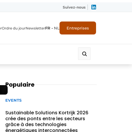
Suivez-nous
FR
•
NL
Entreprises
r
Ordre du jour
Newsletter
Populaire
EVENTS
Sustainable Solutions Kortrijk 2026
crée des ponts entre les secteurs
grâce à des technologies
énergétiques interconnectées