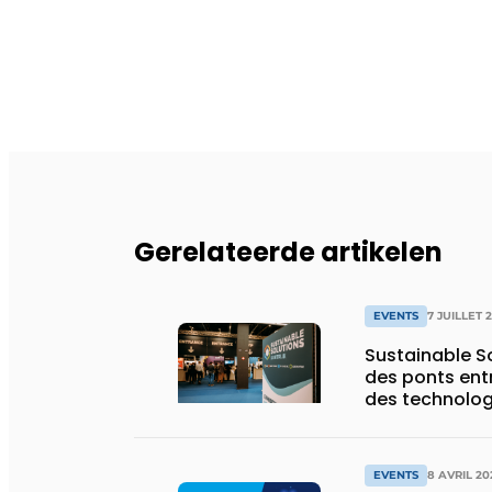
Gerelateerde artikelen
EVENTS
7 JUILLET 
Sustainable Solu
des ponts entre l
des technolog
interconnect
EVENTS
8 AVRIL 20