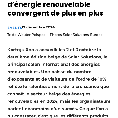
d’énergie renouvelable
S’inscrire à l’événement
convergent de plus en plus
S’inscrire
Termes et conditions
17 décembre 2024
EVENTS
Video’s
Texte Wouter Polspoel | Photos Solar Solutions Europe
Kortrijk Xpo a accueilli les 2 et 3 octobre la
deuxième édition belge de Solar Solutions, le
principal salon international des énergies
renouvelables. Une baisse du nombre
d’exposants et de visiteurs de l’ordre de 10%
reflète le ralentissement de la croissance que
connaît le secteur belge des énergies
renouvelables en 2024, mais les organisateurs
parlent néanmoins d’un succès. Ce que l’on a
pu constater, c’est que les différents produits