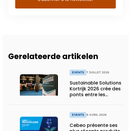
Gerelateerde artikelen
EVENTS
7 JUILLET 2026
Sustainable Solutions
Kortrijk 2026 crée des
ponts entre les
secteurs grâce à des
technologies
énergétiques
EVENTS
8 AVRIL 2026
interconnectées
Cebeo présente ses