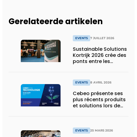
Gerelateerde artikelen
EVENTS
7 JUILLET 2026
Sustainable Solutions
Kortrijk 2026 crée des
ponts entre les
secteurs grâce à des
technologies
énergétiques
EVENTS
8 AVRIL 2026
interconnectées
Cebeo présente ses
plus récents produits
et solutions lors de
CebeoTechnologie
2026
EVENTS
25 MARS 2026