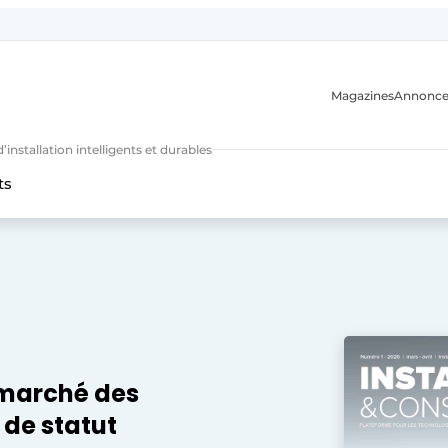
Magazines
Annonce
nstallation intelligents et durables
ts
n
e marché des
de statut