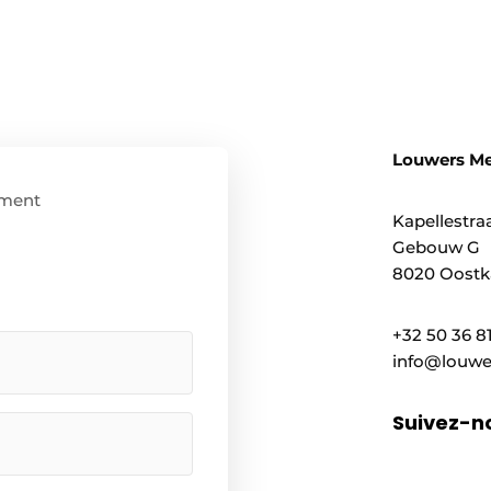
Louwers M
ment
Kapellestraa
Gebouw G
8020 Oostka
+32 50 36 8
info@louwe
Suivez-n