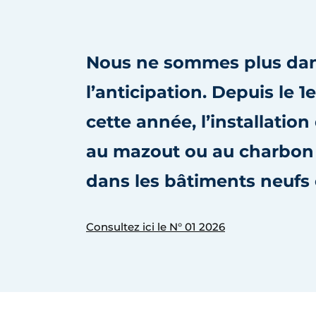
S’inscrire à l’événement
S’inscrire
Nous ne sommes plus da
Termes et conditions
Video’s
l’anticipation. Depuis le 1
cette année, l’installatio
au mazout ou au charbon 
dans les bâtiments neufs 
Consultez ici le N° 01 2026