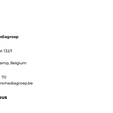
ediagroep
t 132/1
mp, ​​Belgium
1 70
rsmediagroep.be
ous