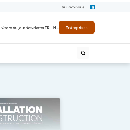
Suivez-nous
FR
•
NL
Entreprises
r
Ordre du jour
Newsletter