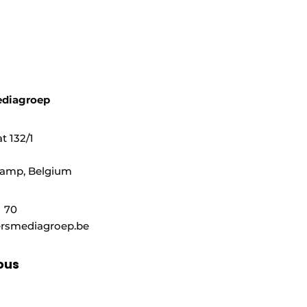
ediagroep
t 132/1
mp, ​​Belgium
1 70
rsmediagroep.be
ous