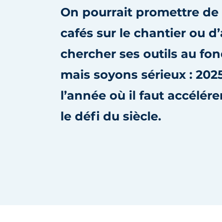
On pourrait promettre de 
S’inscrire à l’événement
S’inscrire
cafés sur le chantier ou d’
Termes et conditions
chercher ses outils au fo
Video’s
mais soyons sérieux : 2025
l’année où il faut accélére
le défi du siècle.