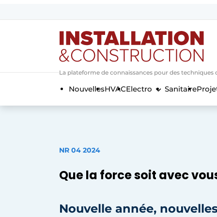
Annoncer
Banner overzicht
Contact
La plateforme de connaissances pour des techniques d’i
Contact direct
Nouvelles
HVAC
Electro
Sanitaire
Proje
Emploi
Enregistrer une offre d’emploi
Entreprises
Merci de votre inscriptio
S’inscrire
Home
NR 04 2024
Meest gelezen
Que la force soit avec vous
Newsletter
Podcasts
Nouvelle année, nouvelles
Privacy / Cookie statement