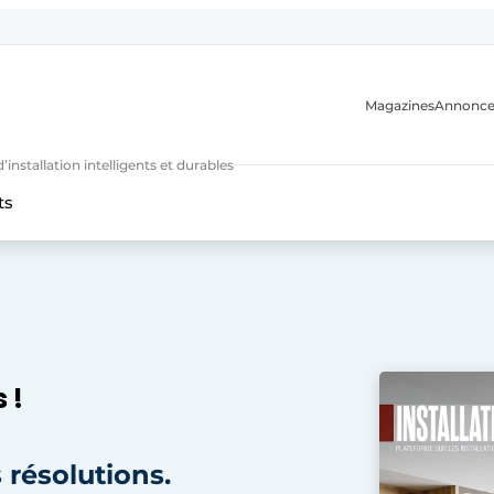
Magazines
Annonce
nstallation intelligents et durables
ts
n
 !
 résolutions.