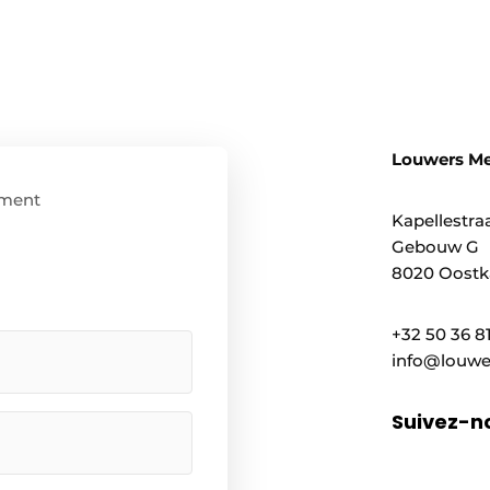
Louwers M
ment
Kapellestraa
Gebouw G
8020 Oostka
+32 50 36 8
info@louwe
Suivez-n