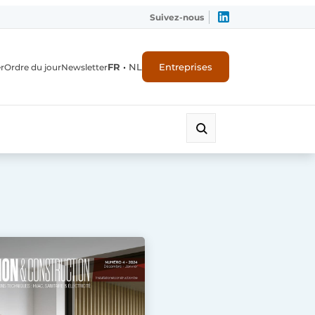
Suivez-nous
FR
•
NL
Entreprises
r
Ordre du jour
Newsletter