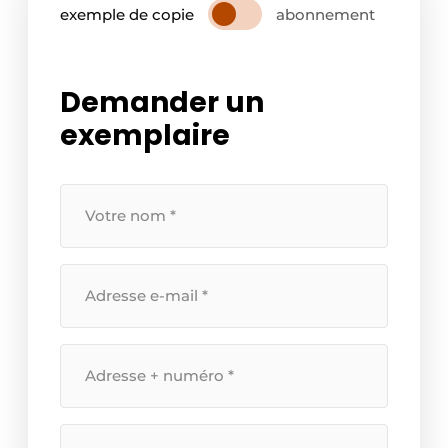
exemple de copie
abonnement
Demander un
exemplaire
Uw
naam
*
Uw
e-
mailadres
*
Straatnaam
+
huisnummer
*
Postcode