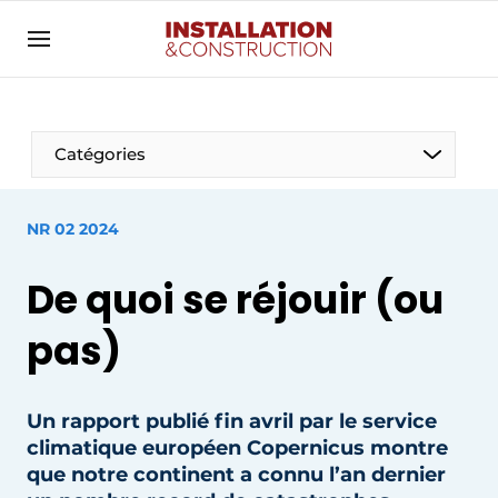
Annoncer
Banner overzicht
Contact
Catégories
Contact direct
Emploi
NR 02 2024
Enregistrer une offre d’emploi
De quoi se réjouir (ou
Entreprises
Merci de votre inscription
S’inscrire
Home
pas)
Meest gelezen
Électricité
Newsletter
Un rapport publié fin avril par le service
Photovoltaïques
climatique européen Copernicus montre
Podcasts
que notre continent a connu l’an dernier
Smart homes
Privacy / Cookie statement