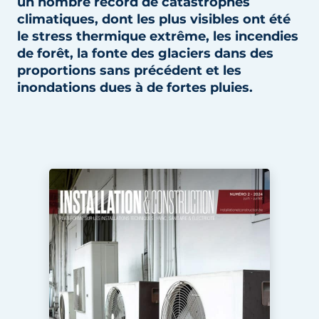
un nombre record de catastrophes
S’inscrire à l’événement
climatiques, dont les plus visibles ont été
le stress thermique extrême, les incendies
S’inscrire
de forêt, la fonte des glaciers dans des
Termes et conditions
proportions sans précédent et les
inondations dues à de fortes pluies.
Video’s