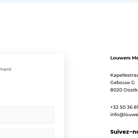
Louwers M
ment
Kapellestraa
Gebouw G
8020 Oostka
+32 50 36 8
info@louwe
Suivez-n