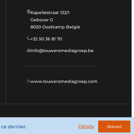
Kapellestraat 132/1
Gebouw G
8020 Oostkamp België
+32 50 36 81 70
info@louwersmediagroep.be
www.louwersmediagroep.com
Termes et conditions
Privacy / Cookie statement
Détails
 ce dernier.
Akkoord