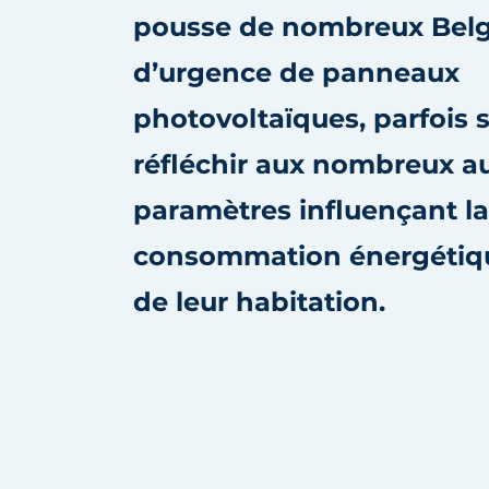
pousse de nombreux Belge
S’inscrire à l’événement
S’inscrire
d’urgence de panneaux
Termes et conditions
photovoltaïques, parfois 
Video’s
réfléchir aux nombreux a
paramètres influençant la
consommation énergétique
de leur habitation.