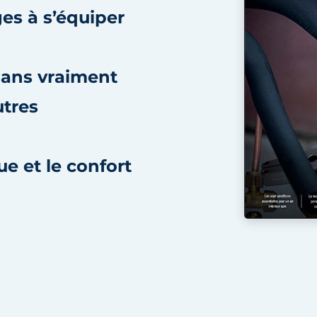
s à s’équiper
sans vraiment
utres
 et le confort