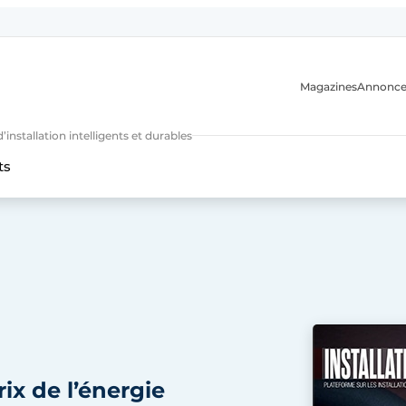
Magazines
Annonce
nstallation intelligents et durables
ts
n
ix de l’énergie