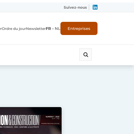
Suivez-nous
FR
•
NL
Entreprises
r
Ordre du jour
Newsletter