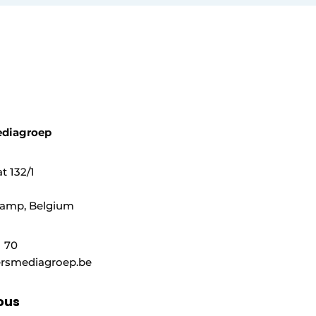
ediagroep
t 132/1
mp, ​​Belgium
1 70
rsmediagroep.be
ous