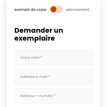
exemple de copie
abonnement
Demander un
exemplaire
Uw
naam
*
Uw
e-
mailadres
*
Straatnaam
+
huisnummer