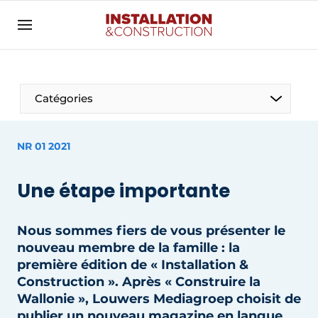
Annoncer
Banner overzicht
Contact
Catégories
Contact direct
Emploi
NR 01 2021
Enregistrer une offre d’emploi
Une étape importante
Entreprises
Merci de votre inscription
S’inscrire
Home
Nous sommes fiers de vous présenter le
Meest gelezen
Électricité
nouveau membre de la famille : la
Newsletter
première édition de « Installation &
Photovoltaïques
Construction ». Après « Construire la
Podcasts
Wallonie », Louwers Mediagroep choisit de
Smart homes
Privacy / Cookie statement
publier un nouveau magazine en langue