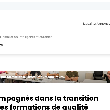
Magazines
Annonce
nstallation intelligents et durables
ts
n
 par formation à 8 installateurs maximum.
ompagnés dans la transition
es formations de qualité