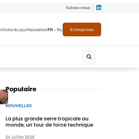
Suivez-nous
FR
•
NL
Entreprises
r
Ordre du jour
Newsletter
Populaire
NOUVELLES
La plus grande serre tropicale au
monde, un tour de force technique
24 juillet 2026