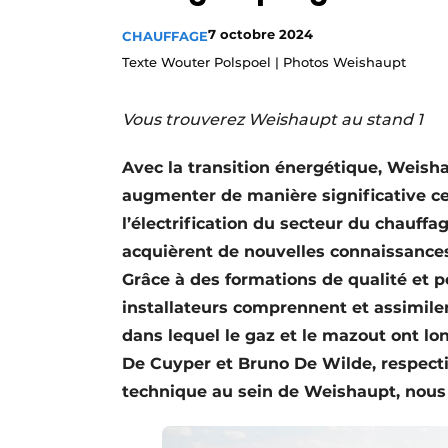
S’inscrire à l’événement
7 octobre 2024
CHAUFFAGE
S’inscrire
Texte Wouter Polspoel | Photos Weishaupt
Termes et conditions
Vous trouverez Weishaupt au stand 1
Video’s
Avec la transition énergétique, Weis
augmenter de manière significative ce
l’électrification du secteur du chauff
acquièrent de nouvelles connaissances
Grâce à des formations de qualité et 
installateurs comprennent et assimilen
dans lequel le gaz et le mazout ont l
De Cuyper et Bruno De Wilde, respect
technique au sein de Weishaupt, nous 