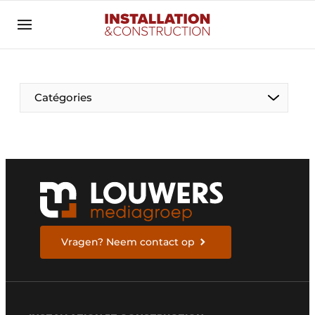
Annoncer
Banner overzicht
Contact
Catégories
Contact direct
Emploi
Enregistrer une offre d’emploi
Entreprises
Merci de votre inscription
S’inscrire
Home
Meest gelezen
Électricité
Vragen? Neem contact op
Newsletter
Photovoltaïques
Podcasts
Smart homes
Privacy / Cookie statement