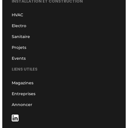
INSTALLATION ET CONSTRUCTION
S’inscrire à l’événement
HVAC
S’inscrire
Electro
Termes et conditions
Video’s
Sanitaire
Projets
Events
LIENS UTILES
Magazines
Entreprises
Annoncer