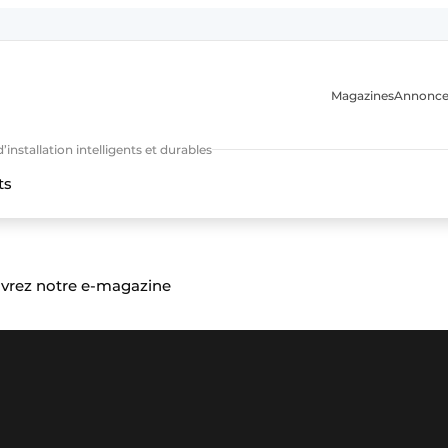
Magazines
Annonce
nstallation intelligents et durables
ts
n
ouvrez notre e-magazine