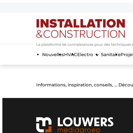
Annoncer
Banner overzicht
Contact
La plateforme de connaissances pour des techniques d’i
Contact direct
Nouvelles
HVAC
Electro
Sanitaire
Proje
Emploi
Enregistrer une offre d’emploi
Entreprises
Merci de votre inscriptio
S’inscrire
Informations, inspiration, conseils, … Déc
Home
Meest gelezen
Newsletter
Podcasts
Privacy / Cookie statement