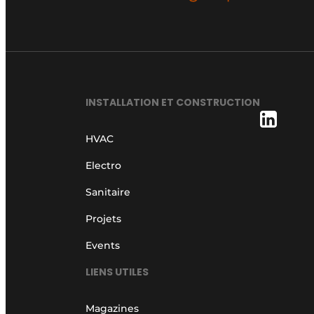
S’inscrire à l’événement
S’inscrire
Termes et conditions
Video’s
INSTALLATION ET CONSTRUCTION
HVAC
Electro
Sanitaire
Projets
Events
LIENS UTILES
Magazines