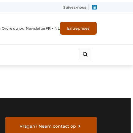
Suivez-nous
FR
•
NL
Entreprises
r
Ordre du jour
Newsletter
Vragen? Neem contact op