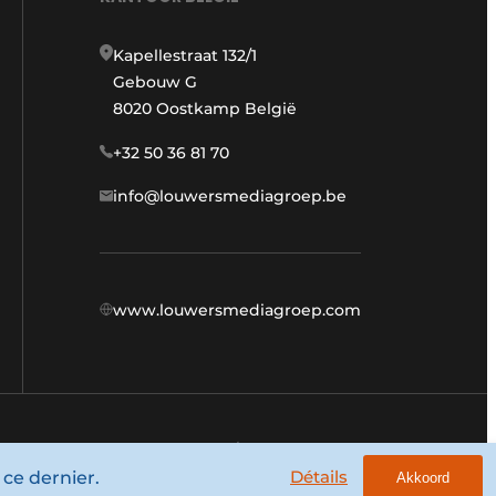
Kapellestraat 132/1
Gebouw G
8020 Oostkamp België
+32 50 36 81 70
info@louwersmediagroep.be
www.louwersmediagroep.com
Termes et conditions
Privacy / Cookie statement
Détails
 ce dernier.
Akkoord